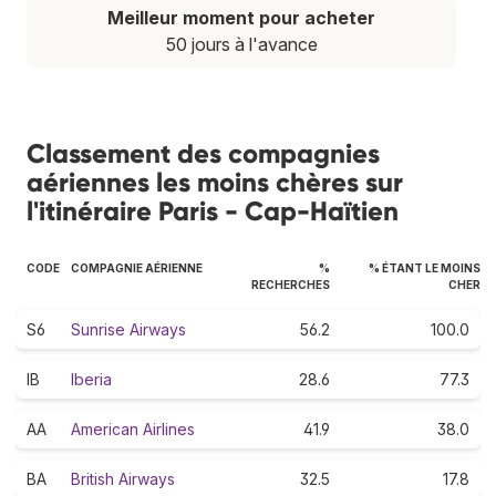
Meilleur moment pour acheter
50 jours à l'avance
Classement des compagnies
aériennes les moins chères sur
l'itinéraire Paris - Cap-Haïtien
CODE
COMPAGNIE AÉRIENNE
%
% ÉTANT LE MOINS
RECHERCHES
CHER
S6
Sunrise Airways
56.2
100.0
IB
Iberia
28.6
77.3
AA
American Airlines
41.9
38.0
BA
British Airways
32.5
17.8