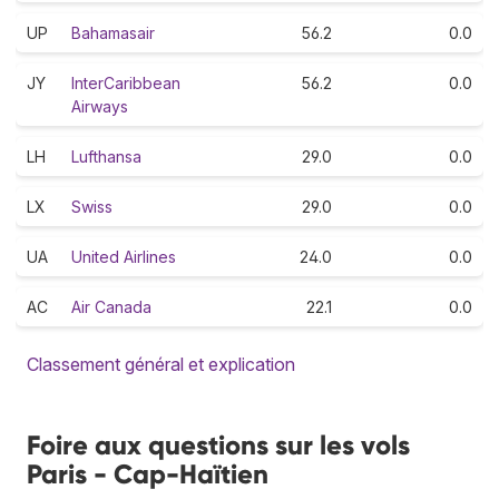
UP
Bahamasair
56.2
0.0
JY
InterCaribbean
56.2
0.0
Airways
LH
Lufthansa
29.0
0.0
LX
Swiss
29.0
0.0
UA
United Airlines
24.0
0.0
AC
Air Canada
22.1
0.0
Classement général et explication
Foire aux questions sur les vols
Paris - Cap-Haïtien