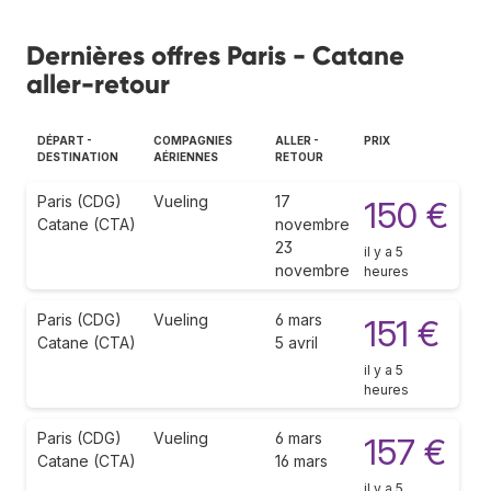
Dernières offres Paris - Catane
aller-retour
DÉPART -
COMPAGNIES
ALLER -
PRIX
DESTINATION
AÉRIENNES
RETOUR
Paris (CDG)
Vueling
17
150 €
Catane (CTA)
novembre
23
il y a 5
novembre
heures
Paris (CDG)
Vueling
6 mars
151 €
Catane (CTA)
5 avril
il y a 5
heures
Paris (CDG)
Vueling
6 mars
157 €
Catane (CTA)
16 mars
il y a 5