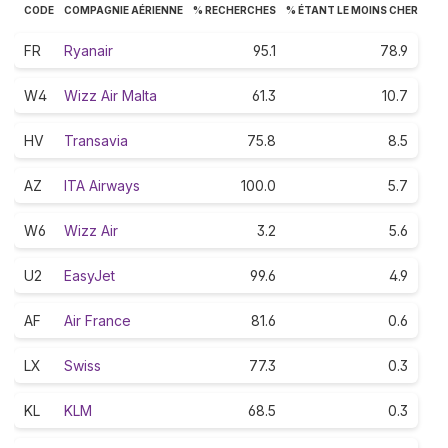
CODE
COMPAGNIE AÉRIENNE
% RECHERCHES
% ÉTANT LE MOINS CHER
FR
Ryanair
95.1
78.9
W4
Wizz Air Malta
61.3
10.7
HV
Transavia
75.8
8.5
AZ
ITA Airways
100.0
5.7
W6
Wizz Air
3.2
5.6
U2
EasyJet
99.6
4.9
AF
Air France
81.6
0.6
LX
Swiss
77.3
0.3
KL
KLM
68.5
0.3