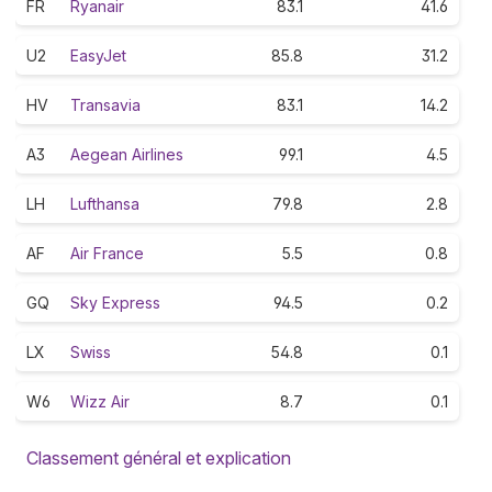
FR
Ryanair
83.1
41.6
U2
EasyJet
85.8
31.2
HV
Transavia
83.1
14.2
A3
Aegean Airlines
99.1
4.5
LH
Lufthansa
79.8
2.8
AF
Air France
5.5
0.8
GQ
Sky Express
94.5
0.2
LX
Swiss
54.8
0.1
W6
Wizz Air
8.7
0.1
Classement général et explication