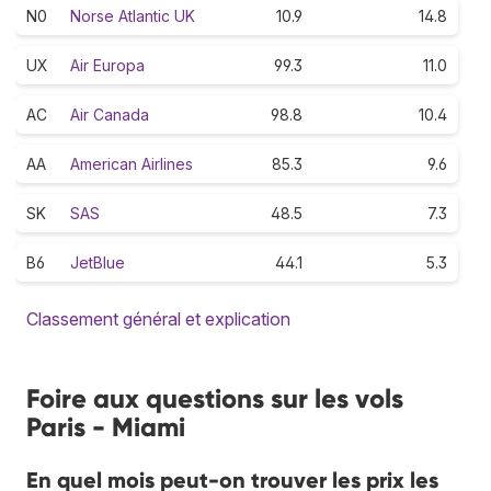
N0
Norse Atlantic UK
10.9
14.8
UX
Air Europa
99.3
11.0
AC
Air Canada
98.8
10.4
AA
American Airlines
85.3
9.6
SK
SAS
48.5
7.3
B6
JetBlue
44.1
5.3
Classement général et explication
Foire aux questions sur les vols
Paris - Miami
En quel mois peut-on trouver les prix les