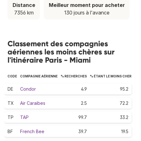
Distance
Meilleur moment pour acheter
7356 km
130 jours à l'avance
Classement des compagnies
aériennes les moins chères sur
l'itinéraire Paris - Miami
CODE
COMPAGNIE AÉRIENNE
% RECHERCHES
% ÉTANT LE MOINS CHER
DE
Condor
4.9
95.2
TX
Air Caraibes
2.5
72.2
TP
TAP
99.7
33.2
BF
French Bee
39.7
19.5