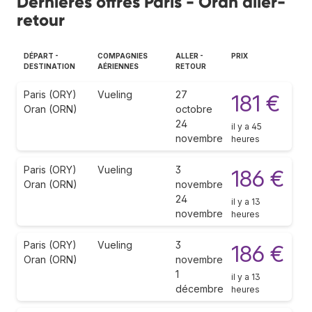
Dernières offres Paris - Oran aller-
retour
DÉPART -
COMPAGNIES
ALLER -
PRIX
DESTINATION
AÉRIENNES
RETOUR
Paris (ORY)
Vueling
27
181 €
Oran (ORN)
octobre
24
il y a 45
novembre
heures
Paris (ORY)
Vueling
3
186 €
Oran (ORN)
novembre
24
il y a 13
novembre
heures
Paris (ORY)
Vueling
3
186 €
Oran (ORN)
novembre
1
il y a 13
décembre
heures