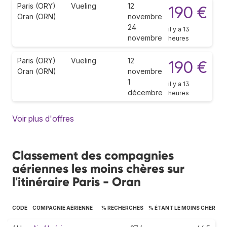
Paris (ORY)
Vueling
12
190 €
Oran (ORN)
novembre
24
il y a 13
novembre
heures
Paris (ORY)
Vueling
12
190 €
Oran (ORN)
novembre
1
il y a 13
décembre
heures
Voir plus d'offres
Classement des compagnies
aériennes les moins chères sur
l'itinéraire Paris - Oran
CODE
COMPAGNIE AÉRIENNE
% RECHERCHES
% ÉTANT LE MOINS CHER