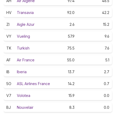
AH
Air Algérie
97.4
46.5
HV
Transavia
92.0
42.2
ZI
Aigle Azur
2.6
15.2
VY
Vueling
57.9
9.6
TK
Turkish
75.5
7.6
AF
Air France
55.0
5.1
IB
Iberia
13.7
2.7
5O
ASL Airlines France
14.2
0.7
V7
Volotea
15.9
0.0
BJ
Nouvelair
8.3
0.0