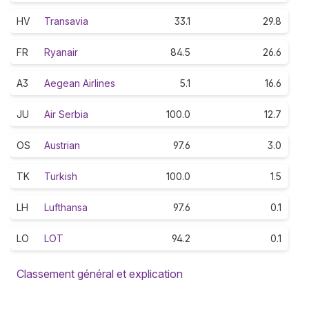
HV
Transavia
33.1
29.8
FR
Ryanair
84.5
26.6
A3
Aegean Airlines
5.1
16.6
JU
Air Serbia
100.0
12.7
OS
Austrian
97.6
3.0
TK
Turkish
100.0
1.5
LH
Lufthansa
97.6
0.1
LO
LOT
94.2
0.1
Classement général et explication