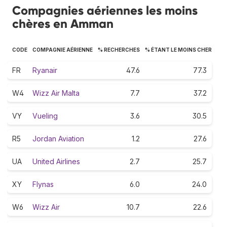
Compagnies aériennes les moins
chères en Amman
CODE
COMPAGNIE AÉRIENNE
% RECHERCHES
% ÉTANT LE MOINS CHER
FR
Ryanair
47.6
77.3
W4
Wizz Air Malta
7.7
37.2
VY
Vueling
3.6
30.5
R5
Jordan Aviation
1.2
27.6
UA
United Airlines
2.7
25.7
XY
Flynas
6.0
24.0
W6
Wizz Air
10.7
22.6