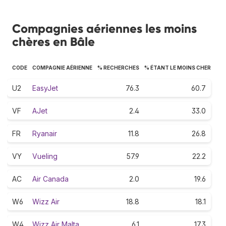
Compagnies aériennes les moins
chères en Bâle
CODE
COMPAGNIE AÉRIENNE
% RECHERCHES
% ÉTANT LE MOINS CHER
U2
EasyJet
76.3
60.7
VF
AJet
2.4
33.0
FR
Ryanair
11.8
26.8
VY
Vueling
57.9
22.2
AC
Air Canada
2.0
19.6
W6
Wizz Air
18.8
18.1
W4
Wizz Air Malta
6.1
17.3