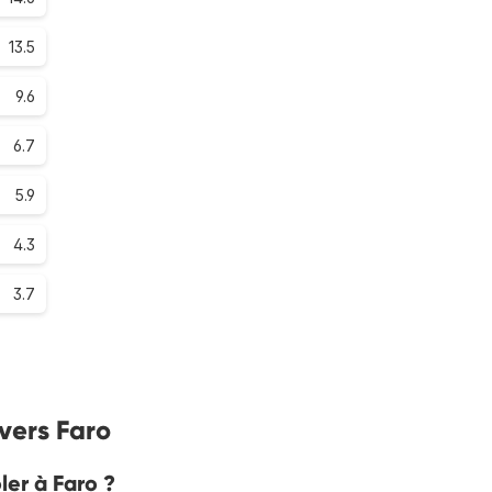
13.5
9.6
6.7
5.9
4.3
3.7
 vers Faro
ler à Faro ?