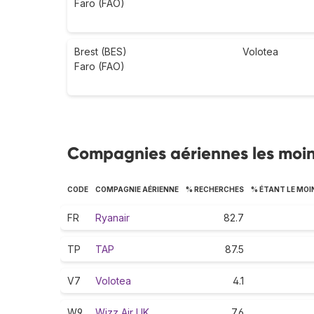
Faro (FAO)
Brest (BES)
Volotea
Faro (FAO)
Compagnies aériennes les moin
CODE
COMPAGNIE AÉRIENNE
% RECHERCHES
% ÉTANT LE MOI
FR
Ryanair
82.7
TP
TAP
87.5
V7
Volotea
4.1
W9
Wizz Air UK
7.6