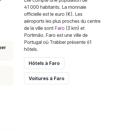
Elle compte une population de
r
41 000 habitants. La monnaie
officielle est le euro (€). Les
aéroports les plus proches du centre
de la ville sont
Faro
(3 km) et
Portimão. Faro est une ville de
Portugal où Trabber présente 61
her
hôtels.
Hôtels à Faro
Voitures à Faro