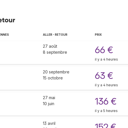
etour
ENNES
ALLER - RETOUR
PRIX
27 août
66 €
8 septembre
il y a 4 heures
20 septembre
63 €
15 octobre
il y a 4 heures
27 mai
136 €
10 juin
il y a 5 heures
13 avril
152 €