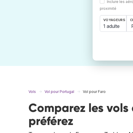
Inclure les aér
proximité
VOYAGEURS
C
1 adulte
Vols
Vol pour Portugal
Vol pour Faro
Comparez les vols 
préférez