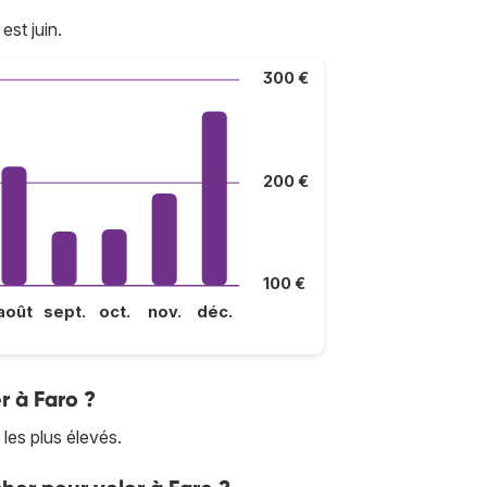
st juin.
300 €
200 €
100 €
août
sept.
oct.
nov.
déc.
r à Faro ?
 les plus élevés.