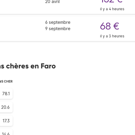
20 avril
il y a 4 heures
6 septembre
68 €
9 septembre
il y a 3 heures
s chères en Faro
NS CHER
78.1
20.6
17.3
14.6