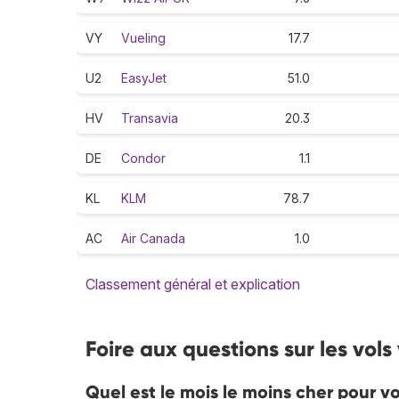
VY
Vueling
17.7
U2
EasyJet
51.0
HV
Transavia
20.3
DE
Condor
1.1
KL
KLM
78.7
AC
Air Canada
1.0
Classement général et explication
Foire aux questions sur les vols
Quel est le mois le moins cher pour vo