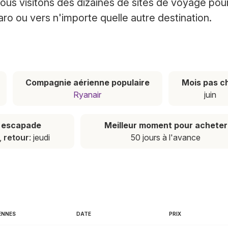
ous visitons des dizaines de sites de voyage pou
aro ou vers n'importe quelle autre destination.
Compagnie aérienne populaire
Mois pas c
Ryanair
juin
e escapade
Meilleur moment pour acheter
i,
retour
: jeudi
50 jours à l'avance
ENNES
DATE
PRIX