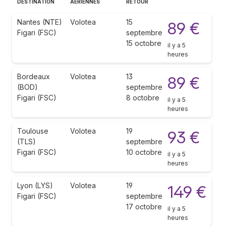
DESTINATION
AÉRIENNES
RETOUR
Nantes (NTE)
Volotea
15
89 €
Figari (FSC)
septembre
15 octobre
il y a 5
heures
Bordeaux
Volotea
13
89 €
(BOD)
septembre
Figari (FSC)
8 octobre
il y a 5
heures
Toulouse
Volotea
19
93 €
(TLS)
septembre
Figari (FSC)
10 octobre
il y a 5
heures
Lyon (LYS)
Volotea
19
149 €
Figari (FSC)
septembre
17 octobre
il y a 5
heures