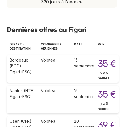
320 jours à l'avance
Dernières offres au Figari
DÉPART -
COMPAGNIES
DATE
PRIX
DESTINATION
AÉRIENNES
Bordeaux
Volotea
13
35 €
(BOD)
septembre
Figari (FSC)
il y a 5
heures
Nantes (NTE)
Volotea
15
35 €
Figari (FSC)
septembre
il y a 5
heures
Caen (CFR)
Volotea
20
39 €