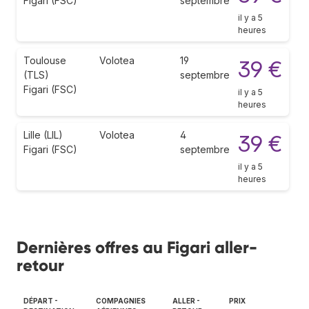
Figari (FSC)
septembre
il y a 5
heures
Toulouse
Volotea
19
39 €
(TLS)
septembre
Figari (FSC)
il y a 5
heures
Lille (LIL)
Volotea
4
39 €
Figari (FSC)
septembre
il y a 5
heures
Dernières offres au Figari aller-
retour
DÉPART -
COMPAGNIES
ALLER -
PRIX