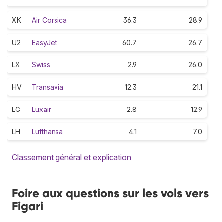
XK
Air Corsica
36.3
28.9
U2
EasyJet
60.7
26.7
LX
Swiss
2.9
26.0
HV
Transavia
12.3
21.1
LG
Luxair
2.8
12.9
LH
Lufthansa
4.1
7.0
Classement général et explication
Foire aux questions sur les vols vers
Figari