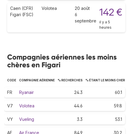
Caen (CFR)
Volotea
20 août
142 €
Figari (FSC)
6
septembre
il y a 5
heures
Compagnies aériennes les moins
chères en Figari
CODE
COMPAGNIE AÉRIENNE
% RECHERCHES
% ÉTANT LE MOINS CHER
FR
Ryanair
24.3
60.1
V7
Volotea
44.6
59.8
VY
Vueling
3.3
53.1
AF
Air France
84.9
30.2