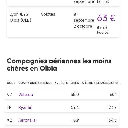
septembre
heures
Lyon (LYS)
Volotea
8
63 €
Olbia (OLB)
septembre
2 octobre
il y a 9
heures
Compagnies aériennes les moins
chères en Olbia
CODE
COMPAGNIE AÉRIENNE
% RECHERCHES
% ÉTANT LE MOINS CHER
V7
Volotea
55.0
60.1
FR
Ryanair
59.4
36.9
XZ
Aeroitalia
18.9
34.5