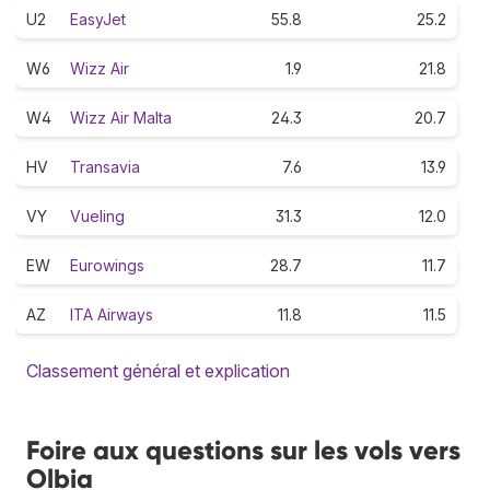
U2
EasyJet
55.8
25.2
W6
Wizz Air
1.9
21.8
W4
Wizz Air Malta
24.3
20.7
HV
Transavia
7.6
13.9
VY
Vueling
31.3
12.0
EW
Eurowings
28.7
11.7
AZ
ITA Airways
11.8
11.5
Classement général et explication
Foire aux questions sur les vols vers
Olbia