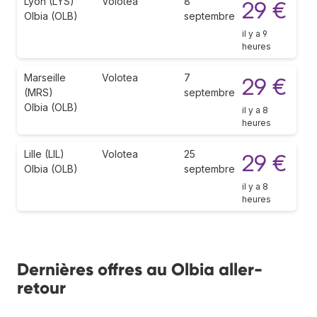
Lyon (LYS)
Volotea
8
29 €
Olbia (OLB)
septembre
il y a 9
heures
Marseille
Volotea
7
29 €
(MRS)
septembre
Olbia (OLB)
il y a 8
heures
Lille (LIL)
Volotea
25
29 €
Olbia (OLB)
septembre
il y a 8
heures
Dernières offres au Olbia aller-
retour