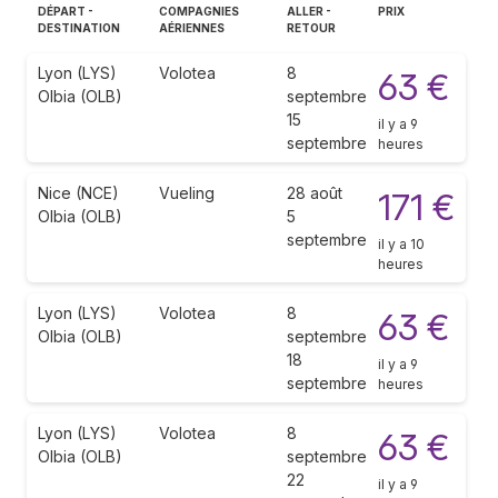
DÉPART -
COMPAGNIES
ALLER -
PRIX
DESTINATION
AÉRIENNES
RETOUR
Lyon (LYS)
Volotea
8
63 €
Olbia (OLB)
septembre
15
il y a 9
septembre
heures
Nice (NCE)
Vueling
28 août
171 €
Olbia (OLB)
5
septembre
il y a 10
heures
Lyon (LYS)
Volotea
8
63 €
Olbia (OLB)
septembre
18
il y a 9
septembre
heures
Lyon (LYS)
Volotea
8
63 €
Olbia (OLB)
septembre
22
il y a 9