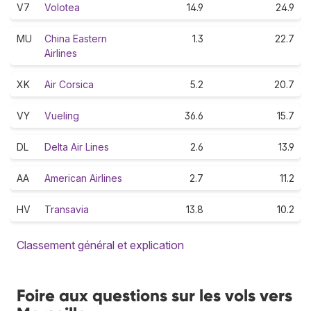
V7
Volotea
14.9
24.9
MU
China Eastern
1.3
22.7
Airlines
XK
Air Corsica
5.2
20.7
VY
Vueling
36.6
15.7
DL
Delta Air Lines
2.6
13.9
AA
American Airlines
2.7
11.2
HV
Transavia
13.8
10.2
Classement général et explication
Foire aux questions sur les vols vers