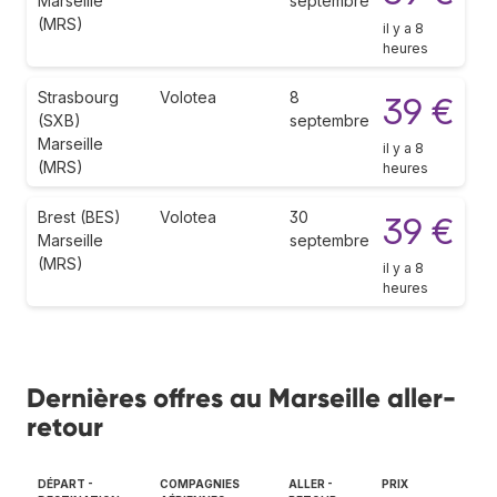
Marseille
septembre
(MRS)
il y a 8
heures
Strasbourg
Volotea
8
39 €
(SXB)
septembre
Marseille
il y a 8
(MRS)
heures
Brest (BES)
Volotea
30
39 €
Marseille
septembre
(MRS)
il y a 8
heures
Dernières offres au Marseille aller-
retour
DÉPART -
COMPAGNIES
ALLER -
PRIX