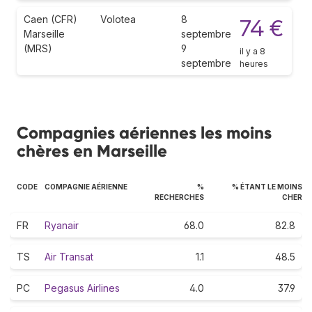
Caen (CFR)
Volotea
8
74 €
Marseille
septembre
(MRS)
9
il y a 8
septembre
heures
Compagnies aériennes les moins
chères en Marseille
CODE
COMPAGNIE AÉRIENNE
%
% ÉTANT LE MOINS
RECHERCHES
CHER
FR
Ryanair
68.0
82.8
TS
Air Transat
1.1
48.5
PC
Pegasus Airlines
4.0
37.9