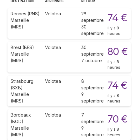
DESTINATION
AÉRIENNES
RETOUR
Rennes (RNS)
Volotea
29
74 €
Marseille
septembre
(MRS)
30
il y a 8
septembre
heures
Brest (BES)
Volotea
30
80 €
Marseille
septembre
(MRS)
7 octobre
il y a 8
heures
Strasbourg
Volotea
8
74 €
(SXB)
septembre
Marseille
9
il y a 8
(MRS)
septembre
heures
Bordeaux
Volotea
7
70 €
(BOD)
septembre
Marseille
9
il y a 8
(MRS)
septembre
heures