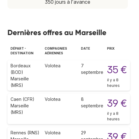
350 jours à l'avance
Dernières offres au Marseille
DÉPART -
COMPAGNIES
DATE
PRIX
DESTINATION
AÉRIENNES
Bordeaux
Volotea
7
35 €
(BOD)
septembre
Marseille
il y a 8
(MRS)
heures
Caen (CFR)
Volotea
8
39 €
Marseille
septembre
(MRS)
il y a 8
heures
Rennes (RNS)
Volotea
29
39 €