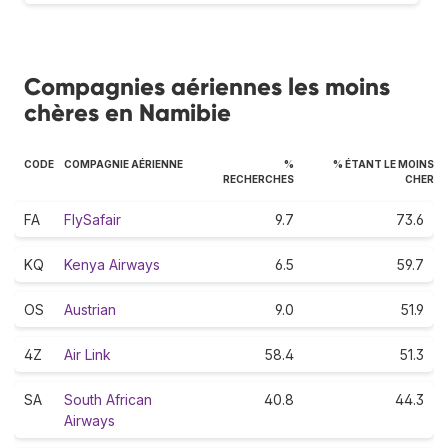
Compagnies aériennes les moins
chères en Namibie
CODE
COMPAGNIE AÉRIENNE
%
% ÉTANT LE MOINS
RECHERCHES
CHER
FA
FlySafair
9.7
73.6
KQ
Kenya Airways
6.5
59.7
OS
Austrian
9.0
51.9
4Z
Air Link
58.4
51.3
SA
South African
40.8
44.3
Airways