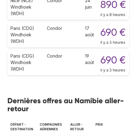
Nice (NCE)
Condor
24
890 €
Windhoek
juin
(WDH)
il y a 8 heures
Paris (CDG)
Condor
17
690 €
Windhoek
août
(WDH)
il y a 3 heures
Paris (CDG)
Condor
19
690 €
Windhoek
août
(WDH)
il y a 3 heures
Dernières offres au Namibie aller-
retour
DÉPART -
COMPAGNIES
ALLER -
PRIX
DESTINATION
AÉRIENNES
RETOUR