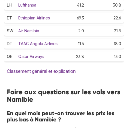
LH
Lufthansa
41.2
30.8
ET
Ethiopian Airlines
69.3
22.6
SW
Air Namibia
2.0
21.8
DT
TAAG Angola Airlines
11.5
18.0
QR
Qatar Airways
23.8
13.0
Classement général et explication
Foire aux questions sur les vols vers
Namibie
En quel mois peut-on trouver les prix les
plus bas à Namibie ?