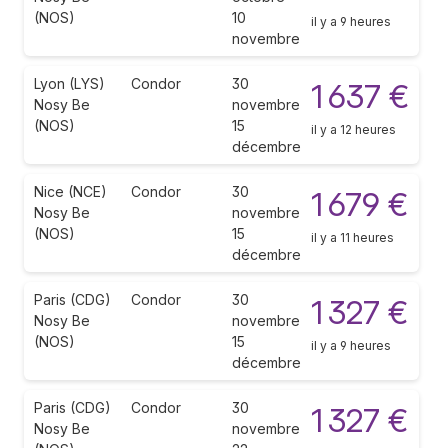
(NOS)
10
il y a 9 heures
novembre
Lyon (LYS)
Condor
30
1 637 €
Nosy Be
novembre
(NOS)
15
il y a 12 heures
décembre
Nice (NCE)
Condor
30
1 679 €
Nosy Be
novembre
(NOS)
15
il y a 11 heures
décembre
Paris (CDG)
Condor
30
1 327 €
Nosy Be
novembre
(NOS)
15
il y a 9 heures
décembre
Paris (CDG)
Condor
30
1 327 €
Nosy Be
novembre