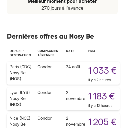
Meilleur moment pour acheter
270 jours à l'avance
Dernières offres au Nosy Be
DÉPART -
COMPAGNIES
DATE
PRIX
DESTINATION
AÉRIENNES
Paris (CDG)
Condor
24 août
1 033 €
Nosy Be
(NOS)
il y a 9 heures
Lyon (LYS)
Condor
2
1 183 €
Nosy Be
novembre
(NOS)
il y a 12 heures
Nice (NCE)
Condor
2
1 205 €
Nosy Be
novembre