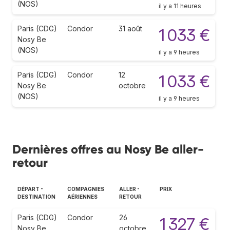
(NOS)
il y a 11 heures
Paris (CDG)
Condor
31 août
1 033 €
Nosy Be
(NOS)
il y a 9 heures
Paris (CDG)
Condor
12
1 033 €
Nosy Be
octobre
(NOS)
il y a 9 heures
Dernières offres au Nosy Be aller-
retour
DÉPART -
COMPAGNIES
ALLER -
PRIX
DESTINATION
AÉRIENNES
RETOUR
Paris (CDG)
Condor
26
1 327 €
Nosy Be
octobre