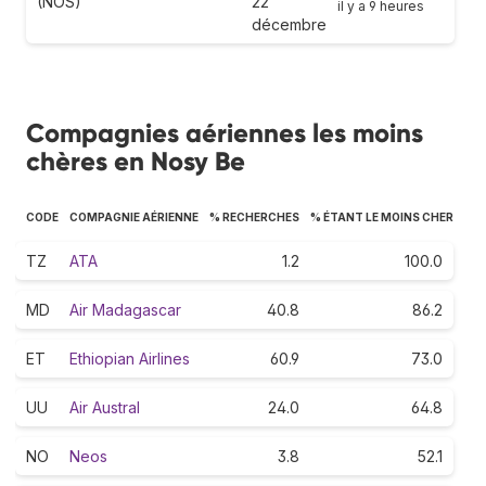
(NOS)
22
il y a 9 heures
décembre
Compagnies aériennes les moins
chères en Nosy Be
CODE
COMPAGNIE AÉRIENNE
% RECHERCHES
% ÉTANT LE MOINS CHER
TZ
ATA
1.2
100.0
MD
Air Madagascar
40.8
86.2
ET
Ethiopian Airlines
60.9
73.0
UU
Air Austral
24.0
64.8
NO
Neos
3.8
52.1