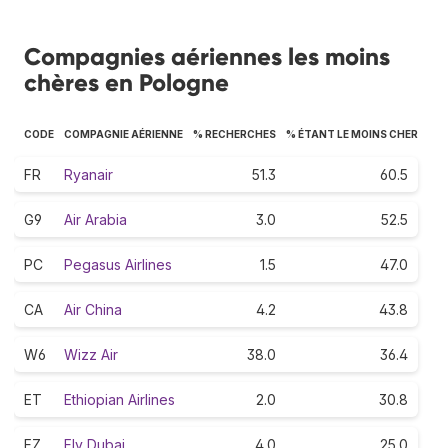
Compagnies aériennes les moins
chères en Pologne
CODE
COMPAGNIE AÉRIENNE
% RECHERCHES
% ÉTANT LE MOINS CHER
FR
Ryanair
51.3
60.5
G9
Air Arabia
3.0
52.5
PC
Pegasus Airlines
1.5
47.0
CA
Air China
4.2
43.8
W6
Wizz Air
38.0
36.4
ET
Ethiopian Airlines
2.0
30.8
FZ
Fly Dubai
4.0
25.0