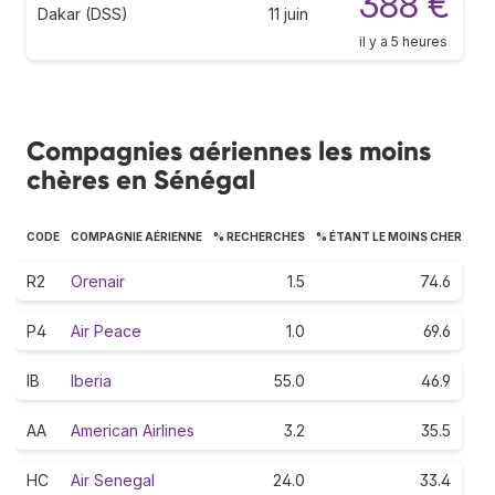
388 €
Dakar (DSS)
11 juin
il y a 5 heures
Compagnies aériennes les moins
chères en Sénégal
CODE
COMPAGNIE AÉRIENNE
% RECHERCHES
% ÉTANT LE MOINS CHER
R2
Orenair
1.5
74.6
P4
Air Peace
1.0
69.6
IB
Iberia
55.0
46.9
AA
American Airlines
3.2
35.5
HC
Air Senegal
24.0
33.4