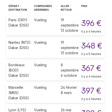
DÉPART -
COMPAGNIES
ALLER -
PRIX
DESTINATION
AÉRIENNES
RETOUR
Paris (ORY)
Vueling
19
396 €
Dakar (DSS)
septembre
13 octobre
il y a 6 heures
Nantes (NTE)
Vueling
19
348 €
Dakar (DSS)
septembre
13 octobre
il y a 5 heures
Bordeaux
Vueling
8
367 €
(BOD)
septembre
Dakar (DSS)
6 octobre
il y a 4 heures
Marseille
Vueling
24 février
397 €
(MRS)
8 mars
Dakar (DSS)
il y a 6 heures
Lyon (LYS)
Vueling
26 mai