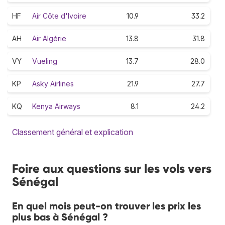
HF
Air Côte d'Ivoire
10.9
33.2
AH
Air Algérie
13.8
31.8
VY
Vueling
13.7
28.0
KP
Asky Airlines
21.9
27.7
KQ
Kenya Airways
8.1
24.2
Classement général et explication
Foire aux questions sur les vols vers
Sénégal
En quel mois peut-on trouver les prix les
plus bas à Sénégal ?