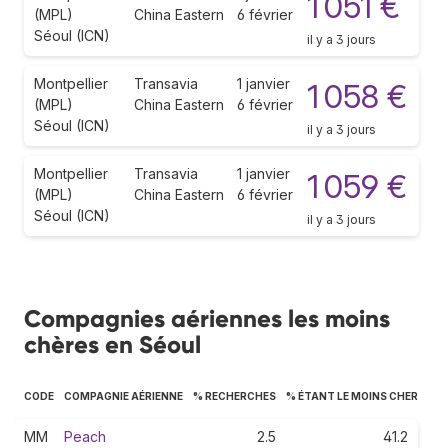
1 051 €
(MPL)
China Eastern
6 février
Séoul (ICN)
il y a 3 jours
Montpellier
Transavia
1 janvier
1 058 €
(MPL)
China Eastern
6 février
Séoul (ICN)
il y a 3 jours
Montpellier
Transavia
1 janvier
1 059 €
(MPL)
China Eastern
6 février
Séoul (ICN)
il y a 3 jours
Compagnies aériennes les moins
chères en Séoul
CODE
COMPAGNIE AÉRIENNE
% RECHERCHES
% ÉTANT LE MOINS CHER
MM
Peach
2.5
41.2