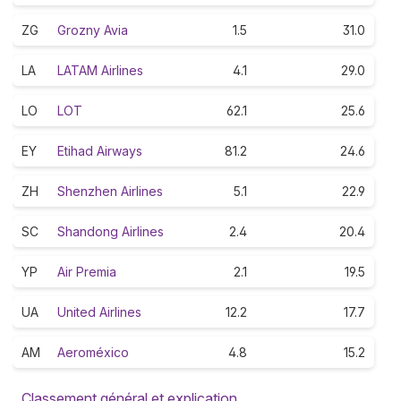
ZG
Grozny Avia
1.5
31.0
LA
LATAM Airlines
4.1
29.0
LO
LOT
62.1
25.6
EY
Etihad Airways
81.2
24.6
ZH
Shenzhen Airlines
5.1
22.9
SC
Shandong Airlines
2.4
20.4
YP
Air Premia
2.1
19.5
UA
United Airlines
12.2
17.7
AM
Aeroméxico
4.8
15.2
Classement général et explication