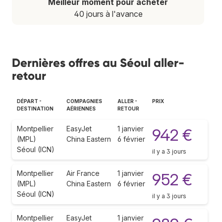
Meilleur moment pour acheter
40 jours à l'avance
Dernières offres au Séoul aller-
retour
DÉPART -
COMPAGNIES
ALLER -
PRIX
DESTINATION
AÉRIENNES
RETOUR
Montpellier
EasyJet
1 janvier
942 €
(MPL)
China Eastern
6 février
Séoul (ICN)
il y a 3 jours
Montpellier
Air France
1 janvier
952 €
(MPL)
China Eastern
6 février
Séoul (ICN)
il y a 3 jours
Montpellier
EasyJet
1 janvier