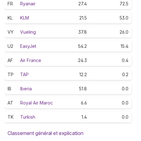
FR
Ryanair
27.4
72.5
KL
KLM
21.5
53.0
VY
Vueling
37.8
26.0
U2
EasyJet
54.2
15.4
AF
Air France
24.3
0.4
TP
TAP
12.2
0.2
IB
Iberia
51.8
0.0
AT
Royal Air Maroc
6.6
0.0
TK
Turkish
1.4
0.0
Classement général et explication