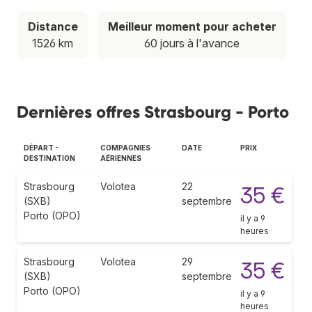
Distance
Meilleur moment pour acheter
1526 km
60 jours à l'avance
Dernières offres Strasbourg - Porto
DÉPART -
COMPAGNIES
DATE
PRIX
DESTINATION
AÉRIENNES
Strasbourg
Volotea
22
35 €
(SXB)
septembre
Porto (OPO)
il y a 9
heures
Strasbourg
Volotea
29
35 €
(SXB)
septembre
Porto (OPO)
il y a 9
heures