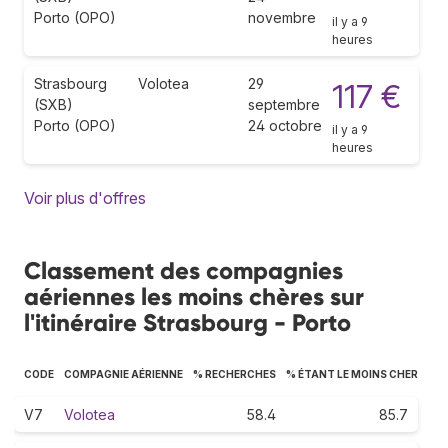
Porto (OPO)
novembre
il y a 9
heures
Strasbourg
Volotea
29
117 €
(SXB)
septembre
Porto (OPO)
24 octobre
il y a 9
heures
Voir plus d'offres
Classement des compagnies
aériennes les moins chères sur
l'itinéraire Strasbourg - Porto
CODE
COMPAGNIE AÉRIENNE
% RECHERCHES
% ÉTANT LE MOINS CHER
V7
Volotea
58.4
85.7