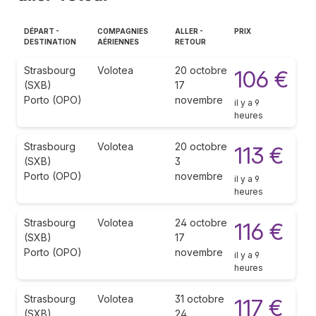
DÉPART -
COMPAGNIES
ALLER -
PRIX
DESTINATION
AÉRIENNES
RETOUR
Strasbourg
Volotea
20 octobre
106 €
(SXB)
17
Porto (OPO)
novembre
il y a 9
heures
Strasbourg
Volotea
20 octobre
113 €
(SXB)
3
Porto (OPO)
novembre
il y a 9
heures
Strasbourg
Volotea
24 octobre
116 €
(SXB)
17
Porto (OPO)
novembre
il y a 9
heures
Strasbourg
Volotea
31 octobre
117 €
(SXB)
24