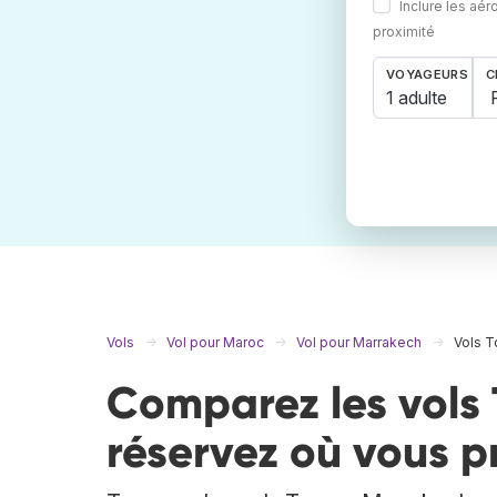
Inclure les aér
proximité
VOYAGEURS
C
1 adulte
Vols
Vol pour Maroc
Vol pour Marrakech
Vols T
Comparez les vols 
réservez où vous p