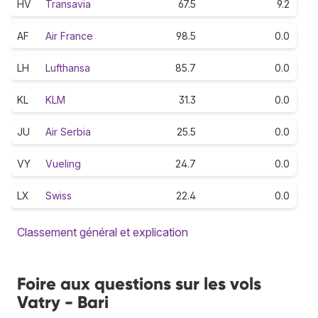
HV
Transavia
67.5
9.2
AF
Air France
98.5
0.0
LH
Lufthansa
85.7
0.0
KL
KLM
31.3
0.0
JU
Air Serbia
25.5
0.0
VY
Vueling
24.7
0.0
LX
Swiss
22.4
0.0
Classement général et explication
Foire aux questions sur les vols
Vatry - Bari