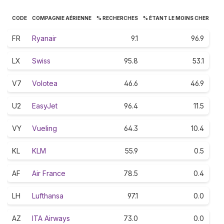
CODE
COMPAGNIE AÉRIENNE
% RECHERCHES
% ÉTANT LE MOINS CHER
FR
Ryanair
9.1
96.9
LX
Swiss
95.8
53.1
V7
Volotea
46.6
46.9
U2
EasyJet
96.4
11.5
VY
Vueling
64.3
10.4
KL
KLM
55.9
0.5
AF
Air France
78.5
0.4
LH
Lufthansa
97.1
0.0
AZ
ITA Airways
73.0
0.0