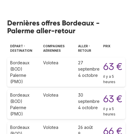
Dernières offres Bordeaux -
Palerme aller-retour
DÉPART -
COMPAGNIES
ALLER -
PRIX
DESTINATION
AÉRIENNES
RETOUR
Bordeaux
Volotea
27
63 €
(BOD)
septembre
Palerme
4 octobre
il y a 5
(PMO)
heures
Bordeaux
Volotea
30
63 €
(BOD)
septembre
Palerme
4 octobre
il y a 5
(PMO)
heures
Bordeaux
Volotea
26 août
66 €
(BOD)
9