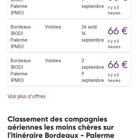
Palerme
septembre
il y a 5
(PMO)
heures
Bordeaux
Volotea
26 août
66 €
(BOD)
16
Palerme
septembre
il y a 5
(PMO)
heures
Bordeaux
Volotea
2
66 €
(BOD)
septembre
Palerme
9
il y a 5
(PMO)
septembre
heures
Voir plus d'offres
Classement des compagnies
aériennes les moins chères sur
l'itinéraire Bordeaux - Palerme