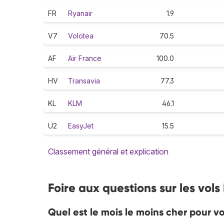
FR
Ryanair
1.9
V7
Volotea
70.5
AF
Air France
100.0
HV
Transavia
77.3
KL
KLM
46.1
U2
EasyJet
15.5
Classement général et explication
Foire aux questions sur les vols 
Quel est le mois le moins cher pour vo