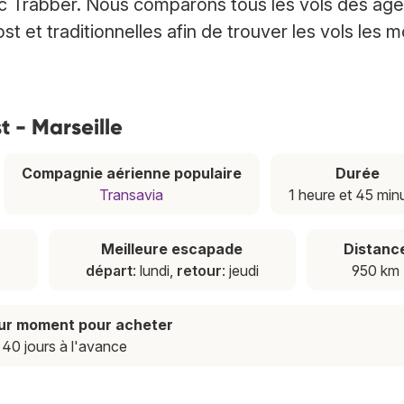
ec Trabber. Nous comparons tous les vols des ag
 et traditionnelles afin de trouver les vols les m
st - Marseille
Compagnie aérienne populaire
Durée
Transavia
1 heure et 45 min
n
Meilleure escapade
Distanc
départ
: lundi,
retour
: jeudi
950 km
eur moment pour acheter
40 jours à l'avance