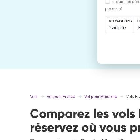
Inclure les aér
proximité
VOYAGEURS
C
1 adulte
Vols
Vol pour France
Vol pour Marseille
Vols Br
Comparez les vols B
réservez où vous p