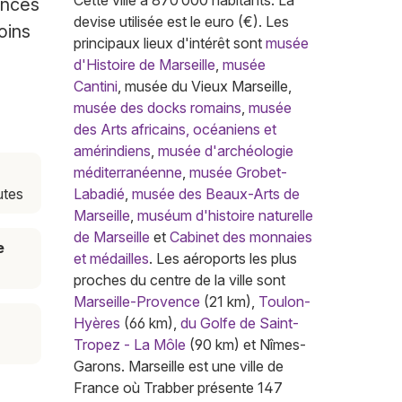
Cette ville a 870 000 habitants. La
ences
devise utilisée est le euro (€). Les
oins
principaux lieux d'intérêt sont
musée
d'Histoire de Marseille
,
musée
Cantini
, musée du Vieux Marseille,
musée des docks romains
,
musée
des Arts africains, océaniens et
amérindiens
,
musée d'archéologie
méditerranéenne
,
musée Grobet-
utes
Labadié
,
musée des Beaux-Arts de
Marseille
,
muséum d'histoire naturelle
de Marseille
et
Cabinet des monnaies
e
et médailles
. Les aéroports les plus
proches du centre de la ville sont
Marseille-Provence
(21 km),
Toulon-
Hyères
(66 km),
du Golfe de Saint-
Tropez - La Môle
(90 km) et Nîmes-
Garons. Marseille est une ville de
France où Trabber présente 147