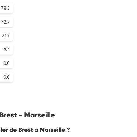
78.2
72.7
31.7
20.1
0.0
0.0
Brest - Marseille
ler de Brest à Marseille ?