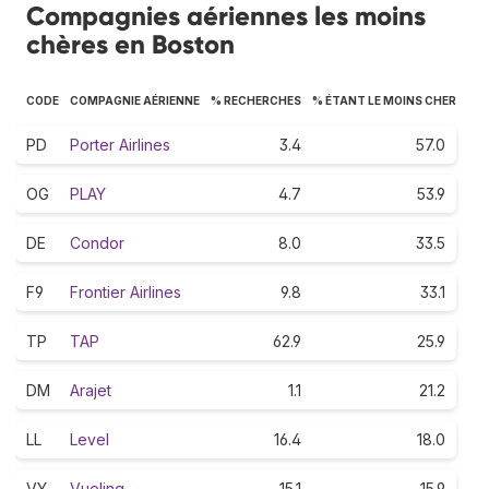
Compagnies aériennes les moins
chères en Boston
CODE
COMPAGNIE AÉRIENNE
% RECHERCHES
% ÉTANT LE MOINS CHER
PD
Porter Airlines
3.4
57.0
OG
PLAY
4.7
53.9
DE
Condor
8.0
33.5
F9
Frontier Airlines
9.8
33.1
TP
TAP
62.9
25.9
DM
Arajet
1.1
21.2
LL
Level
16.4
18.0
VY
Vueling
15.1
15.9