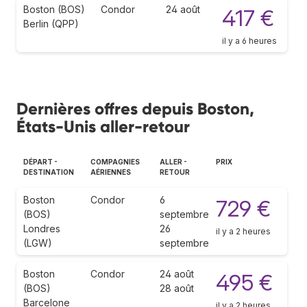
Boston (BOS)
Condor
24 août
417 €
Berlin (QPP)
il y a 6 heures
Dernières offres depuis Boston,
États-Unis aller-retour
DÉPART -
COMPAGNIES
ALLER -
PRIX
DESTINATION
AÉRIENNES
RETOUR
Boston
Condor
6
729 €
(BOS)
septembre
Londres
26
il y a 2 heures
(LGW)
septembre
Boston
Condor
24 août
495 €
(BOS)
28 août
Barcelone
il y a 2 heures