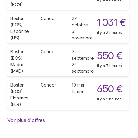
(BCN)
Boston
Condor
27
1 031 €
(BOS)
octobre
Lisbonne
5
il y a 3 heures
(LIS)
novembre
Boston
Condor
7
550 €
(BOS)
septembre
Madrid
26
il y a 7 heures
(MAD)
septembre
Boston
Condor
10 mai
650 €
(BOS)
13 mai
Florence
il y a 2 heures
(FLR)
Voir plus d'offres