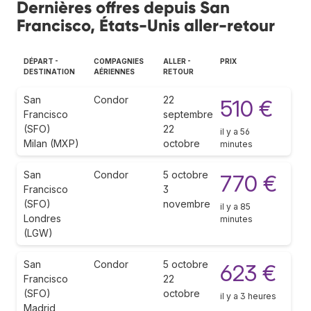
Dernières offres depuis San
Francisco, États-Unis aller-retour
DÉPART -
COMPAGNIES
ALLER -
PRIX
DESTINATION
AÉRIENNES
RETOUR
San
Condor
22
510 €
Francisco
septembre
(SFO)
22
il y a 56
Milan (MXP)
octobre
minutes
San
Condor
5 octobre
770 €
Francisco
3
(SFO)
novembre
il y a 85
Londres
minutes
(LGW)
San
Condor
5 octobre
623 €
Francisco
22
(SFO)
octobre
il y a 3 heures
Madrid