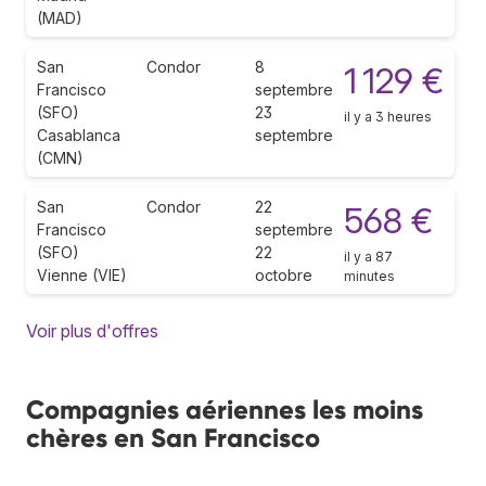
(MAD)
San
Condor
8
1 129 €
Francisco
septembre
(SFO)
23
il y a 3 heures
Casablanca
septembre
(CMN)
San
Condor
22
568 €
Francisco
septembre
(SFO)
22
il y a 87
Vienne (VIE)
octobre
minutes
Voir plus d'offres
Compagnies aériennes les moins
chères en San Francisco