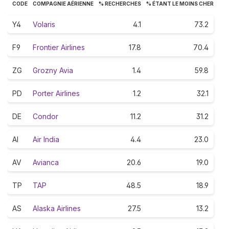
CODE
COMPAGNIE AÉRIENNE
% RECHERCHES
% ÉTANT LE MOINS CHER
Y4
Volaris
4.1
73.2
F9
Frontier Airlines
17.8
70.4
ZG
Grozny Avia
1.4
59.8
PD
Porter Airlines
1.2
32.1
DE
Condor
11.2
31.2
AI
Air India
4.4
23.0
AV
Avianca
20.6
19.0
TP
TAP
48.5
18.9
AS
Alaska Airlines
27.5
13.2