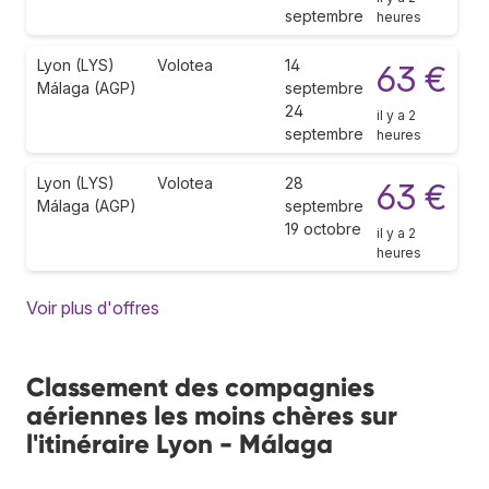
septembre
heures
Lyon (LYS)
Volotea
14
63 €
Málaga (AGP)
septembre
24
il y a 2
septembre
heures
Lyon (LYS)
Volotea
28
63 €
Málaga (AGP)
septembre
19 octobre
il y a 2
heures
Voir plus d'offres
Classement des compagnies
aériennes les moins chères sur
l'itinéraire Lyon - Málaga