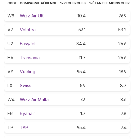
CODE
COMPAGNIE AÉRIENNE
% RECHERCHES
% ÉTANT LE MOINS CHER
W9
Wizz Air UK
10.4
76.9
V7
Volotea
53.1
53.2
U2
EasyJet
84.4
26.6
HV
Transavia
11.7
26.6
VY
Vueling
95.4
18.9
LX
Swiss
5.9
8.7
W4
Wizz Air Malta
7.3
8.6
FR
Ryanair
1.7
7.8
TP
TAP
95.4
7.4