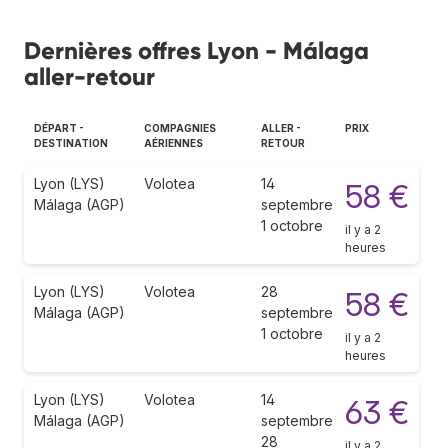
Dernières offres Lyon - Málaga
aller-retour
DÉPART -
COMPAGNIES
ALLER -
PRIX
DESTINATION
AÉRIENNES
RETOUR
Lyon (LYS)
Volotea
14
58 €
Málaga (AGP)
septembre
1 octobre
il y a 2
heures
Lyon (LYS)
Volotea
28
58 €
Málaga (AGP)
septembre
1 octobre
il y a 2
heures
Lyon (LYS)
Volotea
14
63 €
Málaga (AGP)
septembre
28
il y a 2