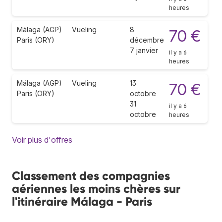
heures
Málaga (AGP)
Vueling
8
70 €
Paris (ORY)
décembre
7 janvier
il y a 6
heures
Málaga (AGP)
Vueling
13
70 €
Paris (ORY)
octobre
31
il y a 6
octobre
heures
Voir plus d'offres
Classement des compagnies
aériennes les moins chères sur
l'itinéraire Málaga - Paris