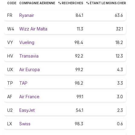
CODE
COMPAGNIE AÉRIENNE
% RECHERCHES
% ÉTANT LE MOINS CHER
FR
Ryanair
84.1
63.6
W4
Wizz Air Malta
11.3
32.1
VY
Vueling
98.4
18.2
HV
Transavia
92.2
12.3
UX
Air Europa
99.2
4.3
TP
TAP
98.2
3.3
AF
Air France
99.1
3.0
U2
EasyJet
54.1
2.3
LX
Swiss
98.3
0.6