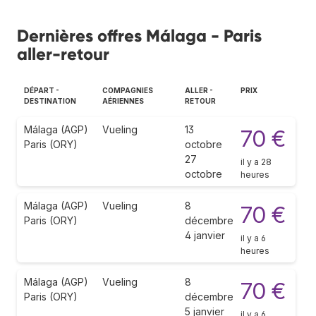
Dernières offres Málaga - Paris
aller-retour
DÉPART -
COMPAGNIES
ALLER -
PRIX
DESTINATION
AÉRIENNES
RETOUR
Málaga (AGP)
Vueling
13
70 €
Paris (ORY)
octobre
27
il y a 28
octobre
heures
Málaga (AGP)
Vueling
8
70 €
Paris (ORY)
décembre
4 janvier
il y a 6
heures
Málaga (AGP)
Vueling
8
70 €
Paris (ORY)
décembre
5 janvier
il y a 6