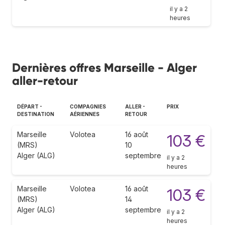
il y a 2
heures
Dernières offres Marseille - Alger
aller-retour
DÉPART -
COMPAGNIES
ALLER -
PRIX
DESTINATION
AÉRIENNES
RETOUR
Marseille
Volotea
16 août
103 €
(MRS)
10
Alger (ALG)
septembre
il y a 2
heures
Marseille
Volotea
16 août
103 €
(MRS)
14
Alger (ALG)
septembre
il y a 2
heures