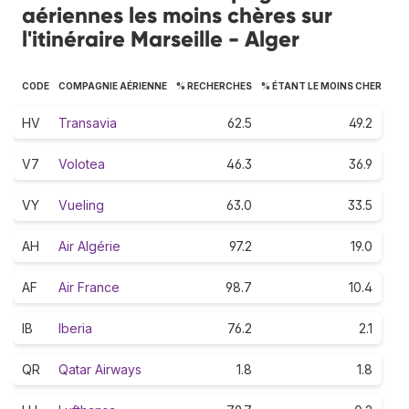
aériennes les moins chères sur
l'itinéraire Marseille - Alger
CODE
COMPAGNIE AÉRIENNE
% RECHERCHES
% ÉTANT LE MOINS CHER
HV
Transavia
62.5
49.2
V7
Volotea
46.3
36.9
VY
Vueling
63.0
33.5
AH
Air Algérie
97.2
19.0
AF
Air France
98.7
10.4
IB
Iberia
76.2
2.1
QR
Qatar Airways
1.8
1.8