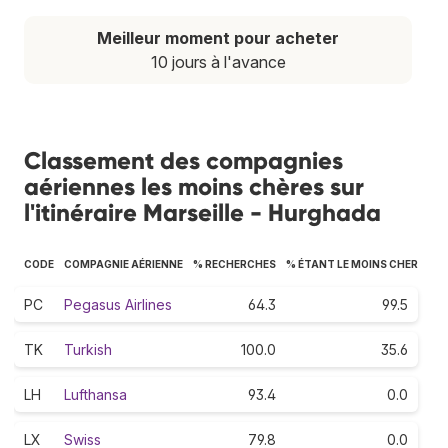
Meilleur moment pour acheter
10 jours à l'avance
Classement des compagnies
aériennes les moins chères sur
l'itinéraire Marseille - Hurghada
CODE
COMPAGNIE AÉRIENNE
% RECHERCHES
% ÉTANT LE MOINS CHER
PC
Pegasus Airlines
64.3
99.5
TK
Turkish
100.0
35.6
LH
Lufthansa
93.4
0.0
LX
Swiss
79.8
0.0