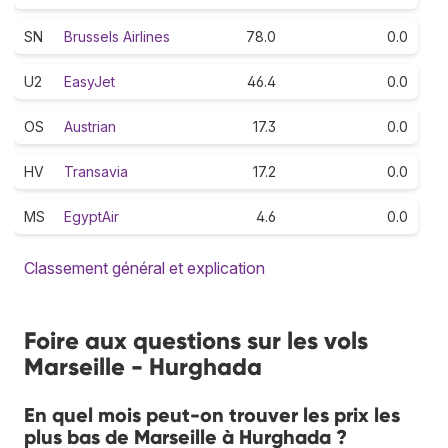
SN
Brussels Airlines
78.0
0.0
U2
EasyJet
46.4
0.0
OS
Austrian
17.3
0.0
HV
Transavia
17.2
0.0
MS
EgyptAir
4.6
0.0
Classement général et explication
Foire aux questions sur les vols
Marseille - Hurghada
En quel mois peut-on trouver les prix les
plus bas de Marseille à Hurghada ?