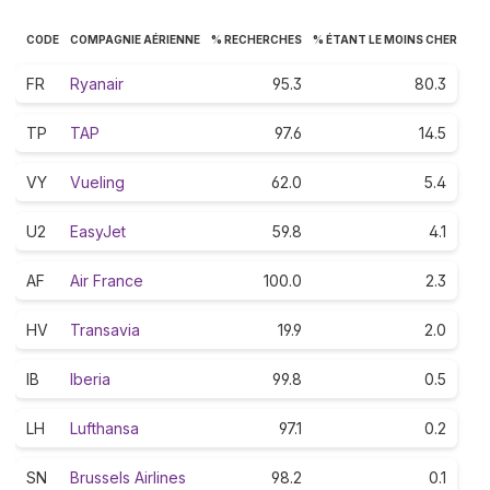
CODE
COMPAGNIE AÉRIENNE
% RECHERCHES
% ÉTANT LE MOINS CHER
FR
Ryanair
95.3
80.3
TP
TAP
97.6
14.5
VY
Vueling
62.0
5.4
U2
EasyJet
59.8
4.1
AF
Air France
100.0
2.3
HV
Transavia
19.9
2.0
IB
Iberia
99.8
0.5
LH
Lufthansa
97.1
0.2
SN
Brussels Airlines
98.2
0.1