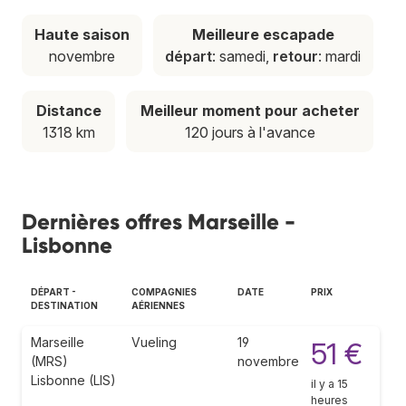
Haute saison
Meilleure escapade
novembre
départ
: samedi,
retour
: mardi
Distance
Meilleur moment pour acheter
1318 km
120 jours à l'avance
Dernières offres Marseille -
Lisbonne
DÉPART -
COMPAGNIES
DATE
PRIX
DESTINATION
AÉRIENNES
Marseille
Vueling
19
51 €
(MRS)
novembre
Lisbonne (LIS)
il y a 15
heures