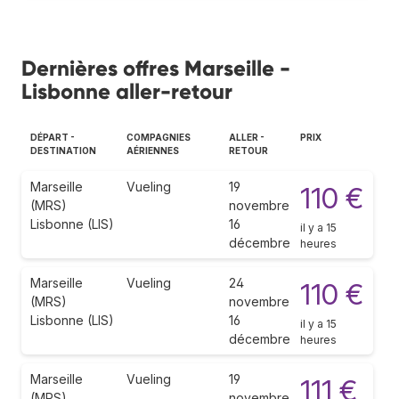
Dernières offres Marseille -
Lisbonne aller-retour
DÉPART -
COMPAGNIES
ALLER -
PRIX
DESTINATION
AÉRIENNES
RETOUR
Marseille
Vueling
19
110 €
(MRS)
novembre
Lisbonne (LIS)
16
il y a 15
décembre
heures
Marseille
Vueling
24
110 €
(MRS)
novembre
Lisbonne (LIS)
16
il y a 15
décembre
heures
Marseille
Vueling
19
111 €
(MRS)
novembre