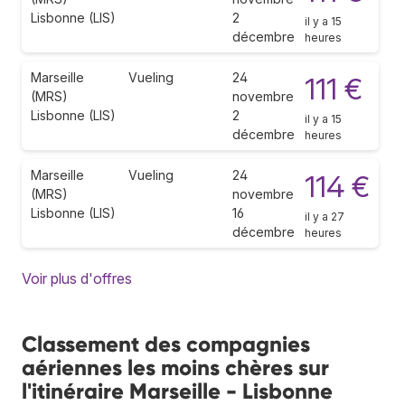
Lisbonne (LIS)
2
il y a 15
décembre
heures
Marseille
Vueling
24
111 €
(MRS)
novembre
Lisbonne (LIS)
2
il y a 15
décembre
heures
Marseille
Vueling
24
114 €
(MRS)
novembre
Lisbonne (LIS)
16
il y a 27
décembre
heures
Voir plus d'offres
Classement des compagnies
aériennes les moins chères sur
l'itinéraire Marseille - Lisbonne