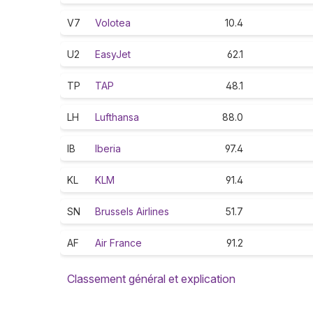
V7
Volotea
10.4
U2
EasyJet
62.1
TP
TAP
48.1
LH
Lufthansa
88.0
IB
Iberia
97.4
KL
KLM
91.4
SN
Brussels Airlines
51.7
AF
Air France
91.2
Classement général et explication