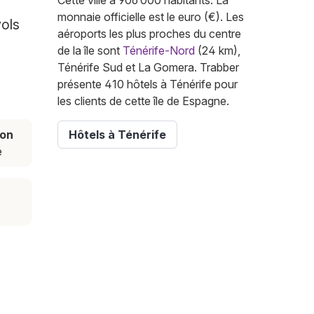
Cette ville a 906 000 habitants. La
monnaie officielle est le euro (€). Les
vols
aéroports les plus proches du centre
de la île sont
Ténérife-Nord
(24 km),
Ténérife Sud et La Gomera. Trabber
présente 410 hôtels à Ténérife pour
les clients de cette île de Espagne.
son
Hôtels à Ténérife
e
r