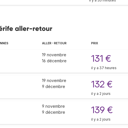
il y a 35 minutes
érife aller-retour
ENNES
ALLER - RETOUR
PRIX
19 novembre
131 €
16 décembre
il y a 37 heures
19 novembre
132 €
9 décembre
il y a 2 jours
9 novembre
139 €
9 décembre
il y a 2 jours