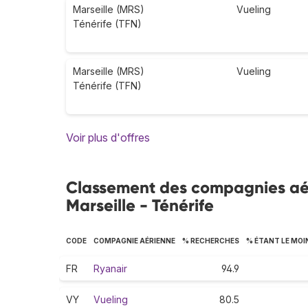
Marseille (MRS)
Vueling
Ténérife (TFN)
Marseille (MRS)
Vueling
Ténérife (TFN)
Voir plus d'offres
Classement des compagnies aéri
Marseille - Ténérife
CODE
COMPAGNIE AÉRIENNE
% RECHERCHES
% ÉTANT LE MOI
FR
Ryanair
94.9
VY
Vueling
80.5