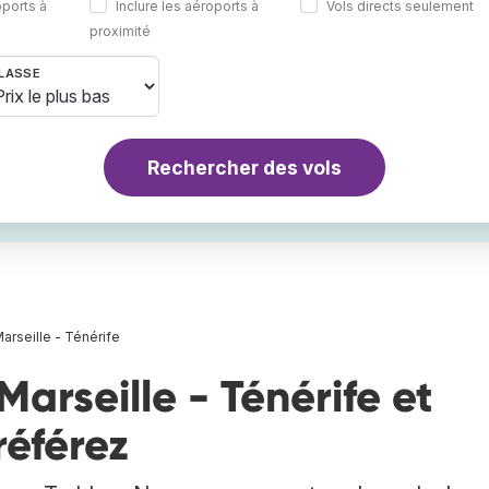
oports à
Inclure les aéroports à
Vols directs seulement
proximité
LASSE
Rechercher des vols
arseille - Ténérife
arseille - Ténérife et
référez