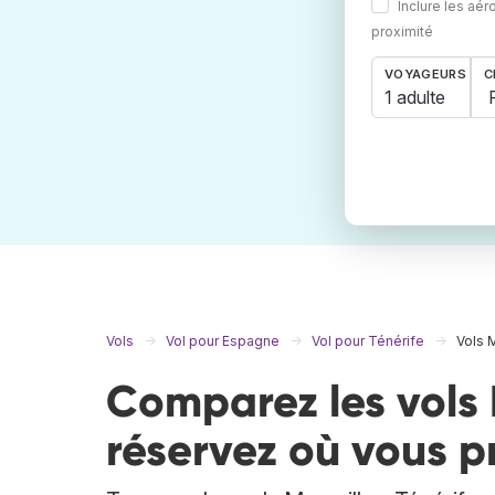
Inclure les aér
proximité
VOYAGEURS
C
1 adulte
Vols
Vol pour Espagne
Vol pour Ténérife
Vols M
Comparez les vols M
réservez où vous p