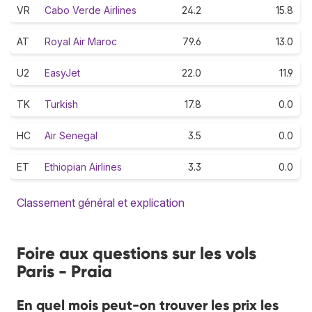
VR
Cabo Verde Airlines
24.2
15.8
AT
Royal Air Maroc
79.6
13.0
U2
EasyJet
22.0
11.9
TK
Turkish
17.8
0.0
HC
Air Senegal
3.5
0.0
ET
Ethiopian Airlines
3.3
0.0
Classement général et explication
Foire aux questions sur les vols
Paris - Praia
En quel mois peut-on trouver les prix les