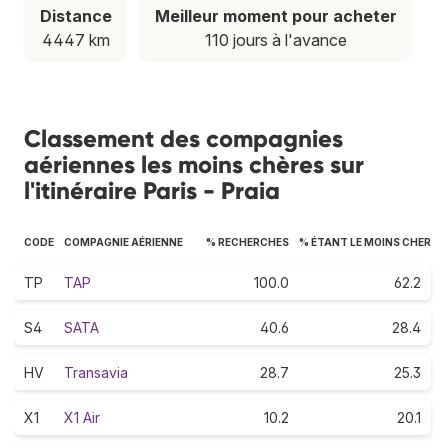
Distance
Meilleur moment pour acheter
4447 km
110 jours à l'avance
Classement des compagnies
aériennes les moins chères sur
l'itinéraire Paris - Praia
CODE
COMPAGNIE AÉRIENNE
% RECHERCHES
% ÉTANT LE MOINS CHER
TP
TAP
100.0
62.2
S4
SATA
40.6
28.4
HV
Transavia
28.7
25.3
X1
X1 Air
10.2
20.1