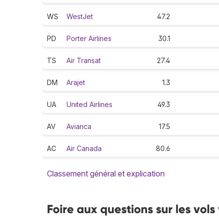
WS
WestJet
47.2
PD
Porter Airlines
30.1
TS
Air Transat
27.4
DM
Arajet
1.3
UA
United Airlines
49.3
AV
Avianca
17.5
AC
Air Canada
80.6
Classement général et explication
Foire aux questions sur les vol