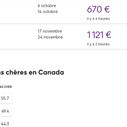
6 octobre
670 €
14 octobre
il y a 4 heures
17 novembre
1 121 €
24 novembre
il y a 2 heures
ns chères en Canada
NS CHER
55.7
49.4
44.3