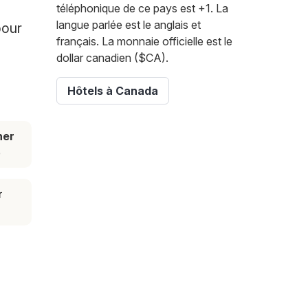
téléphonique de ce pays est +1. La
langue parlée est le anglais et
pour
français. La monnaie officielle est le
dollar canadien ($CA).
Hôtels à Canada
her
e
r