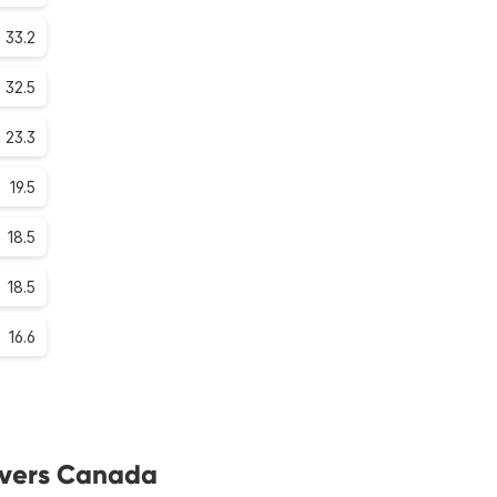
33.2
32.5
23.3
19.5
18.5
18.5
16.6
s vers Canada