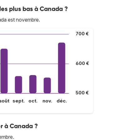
 les plus bas à Canada ?
ada est novembre.
700 €
600 €
500 €
août
sept.
oct.
nov.
déc.
ler à Canada ?
cembre.