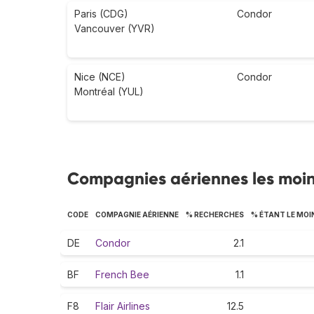
Paris (CDG)
Condor
Vancouver (YVR)
Nice (NCE)
Condor
Montréal (YUL)
Compagnies aériennes les moi
CODE
COMPAGNIE AÉRIENNE
% RECHERCHES
% ÉTANT LE MOI
DE
Condor
2.1
BF
French Bee
1.1
F8
Flair Airlines
12.5