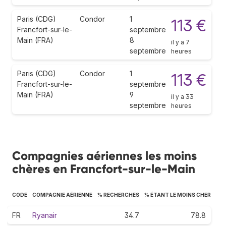
Paris (CDG)
Condor
1
113 €
Francfort-sur-le-
septembre
Main (FRA)
8
il y a 7
septembre
heures
Paris (CDG)
Condor
1
113 €
Francfort-sur-le-
septembre
Main (FRA)
9
il y a 33
septembre
heures
Compagnies aériennes les moins
chères en Francfort-sur-le-Main
CODE
COMPAGNIE AÉRIENNE
% RECHERCHES
% ÉTANT LE MOINS CHER
FR
Ryanair
34.7
78.8