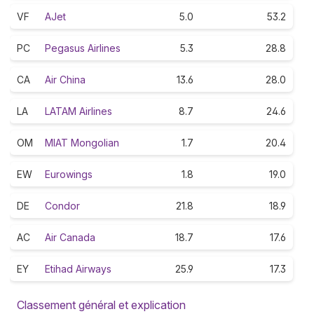
VF
AJet
5.0
53.2
PC
Pegasus Airlines
5.3
28.8
CA
Air China
13.6
28.0
LA
LATAM Airlines
8.7
24.6
OM
MIAT Mongolian
1.7
20.4
EW
Eurowings
1.8
19.0
DE
Condor
21.8
18.9
AC
Air Canada
18.7
17.6
EY
Etihad Airways
25.9
17.3
Classement général et explication