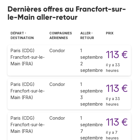
Dernières offres au Francfort-sur-
le-Main aller-retour
DÉPART -
COMPAGNIES
ALLER -
PRIX
DESTINATION
AÉRIENNES
RETOUR
Paris (CDG)
Condor
1
113 €
Francfort-sur-le-
septembre
Main (FRA)
2
il y a 33
septembre
heures
Paris (CDG)
Condor
1
113 €
Francfort-sur-le-
septembre
Main (FRA)
3
il y a 33
septembre
heures
Paris (CDG)
Condor
1
113 €
Francfort-sur-le-
septembre
Main (FRA)
7
il y a 7
septembre
heures