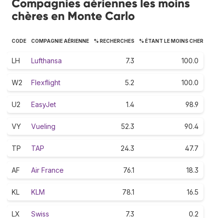
Compagnies aériennes les moins
chères en Monte Carlo
CODE
COMPAGNIE AÉRIENNE
% RECHERCHES
% ÉTANT LE MOINS CHER
LH
Lufthansa
7.3
100.0
W2
Flexflight
5.2
100.0
U2
EasyJet
1.4
98.9
VY
Vueling
52.3
90.4
TP
TAP
24.3
47.7
AF
Air France
76.1
18.3
KL
KLM
78.1
16.5
LX
Swiss
7.3
0.2