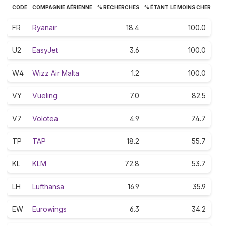
CODE
COMPAGNIE AÉRIENNE
% RECHERCHES
% ÉTANT LE MOINS CHER
FR
Ryanair
18.4
100.0
U2
EasyJet
3.6
100.0
W4
Wizz Air Malta
1.2
100.0
VY
Vueling
7.0
82.5
V7
Volotea
4.9
74.7
TP
TAP
18.2
55.7
KL
KLM
72.8
53.7
LH
Lufthansa
16.9
35.9
EW
Eurowings
6.3
34.2