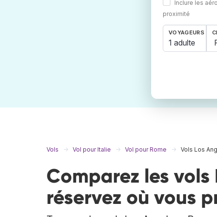
Inclure les aér
proximité
VOYAGEURS
C
1 adulte
Vols
Vol pour Italie
Vol pour Rome
Vols Los An
Comparez les vols 
réservez où vous p