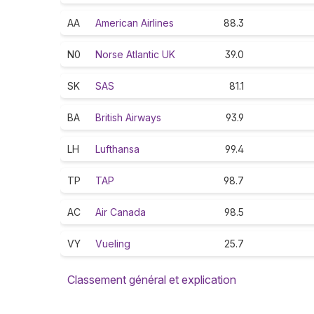
AA
American Airlines
88.3
N0
Norse Atlantic UK
39.0
SK
SAS
81.1
BA
British Airways
93.9
LH
Lufthansa
99.4
TP
TAP
98.7
AC
Air Canada
98.5
VY
Vueling
25.7
Classement général et explication