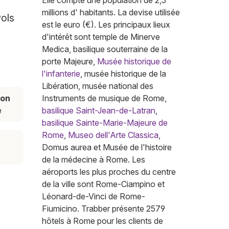
Elle compte une population de 2,3
millions d' habitants. La devise utilisée
vols
est le euro (€). Les principaux lieux
d'intérêt sont temple de Minerve
Medica, basilique souterraine de la
porte Majeure,
Musée historique de
l'infanterie
, musée historique de la
Libération, musée national des
son
Instruments de musique de Rome,
e
basilique Saint-Jean-de-Latran
,
basilique Sainte-Marie-Majeure de
Rome
,
Museo dell'Arte Classica
,
r
Domus aurea et Musée de l'histoire
de la médecine à Rome. Les
aéroports les plus proches du centre
de la ville sont Rome-Ciampino et
Léonard-de-Vinci de Rome-
Fiumicino. Trabber présente 2579
hôtels à Rome pour les clients de