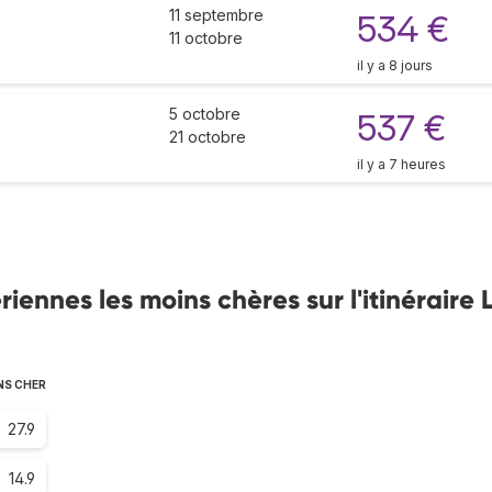
11 septembre
534 €
11 octobre
il y a 8 jours
5 octobre
537 €
21 octobre
il y a 7 heures
nnes les moins chères sur l'itinéraire 
NS CHER
27.9
14.9