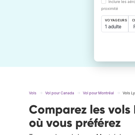
Inclure les aér
proximité
VOYAGEURS
C
1 adulte
Vols
Vol pour Canada
Vol pour Montréal
Vols L
Comparez les vols 
où vous préférez