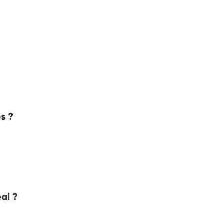
és ?
al ?