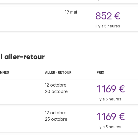
19 mai
852 €
il y a 5 heures
l aller-retour
ENNES
ALLER - RETOUR
PRIX
12 octobre
1 169 €
20 octobre
il y a 5 heures
12 octobre
1 169 €
25 octobre
il y a 5 heures