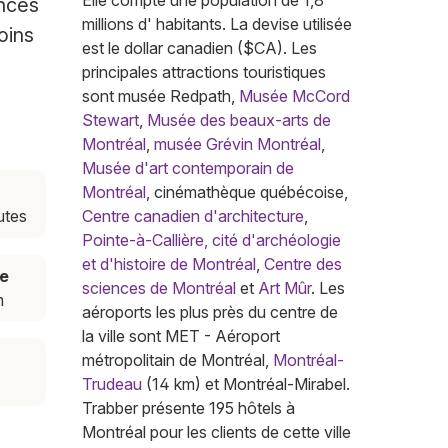
Elle compte une population de 1,8
ences
millions d' habitants. La devise utilisée
oins
est le dollar canadien ($CA). Les
principales attractions touristiques
sont musée Redpath,
Musée McCord
Stewart
,
Musée des beaux-arts de
Montréal
,
musée Grévin Montréal
,
Musée d'art contemporain de
Montréal
, cinémathèque québécoise,
utes
Centre canadien d'architecture
,
Pointe-à-Callière, cité d'archéologie
et d'histoire de Montréal
,
Centre des
e
sciences de Montréal
et
Art Mûr
. Les
m
aéroports les plus près du centre de
la ville sont MET - Aéroport
métropolitain de Montréal,
Montréal-
Trudeau
(14 km) et Montréal-Mirabel.
Trabber présente 195 hôtels à
Montréal pour les clients de cette ville