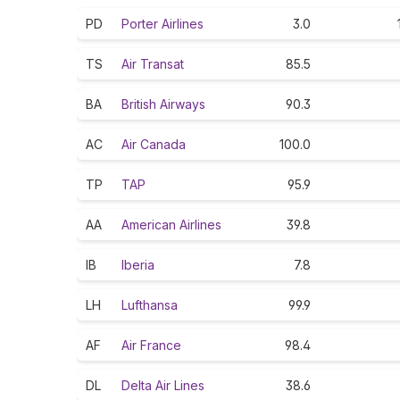
PD
Porter Airlines
3.0
TS
Air Transat
85.5
BA
British Airways
90.3
AC
Air Canada
100.0
TP
TAP
95.9
AA
American Airlines
39.8
IB
Iberia
7.8
LH
Lufthansa
99.9
AF
Air France
98.4
DL
Delta Air Lines
38.6