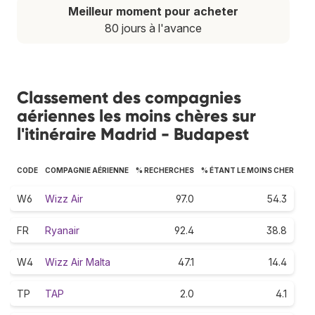
Meilleur moment pour acheter
80 jours à l'avance
Classement des compagnies
aériennes les moins chères sur
l'itinéraire Madrid - Budapest
CODE
COMPAGNIE AÉRIENNE
% RECHERCHES
% ÉTANT LE MOINS CHER
W6
Wizz Air
97.0
54.3
FR
Ryanair
92.4
38.8
W4
Wizz Air Malta
47.1
14.4
TP
TAP
2.0
4.1