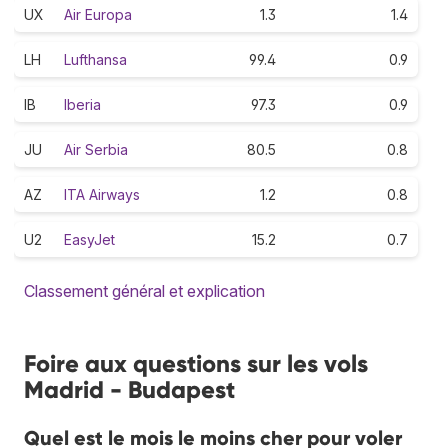
UX
Air Europa
1.3
1.4
LH
Lufthansa
99.4
0.9
IB
Iberia
97.3
0.9
JU
Air Serbia
80.5
0.8
AZ
ITA Airways
1.2
0.8
U2
EasyJet
15.2
0.7
Classement général et explication
Foire aux questions sur les vols
Madrid - Budapest
Quel est le mois le moins cher pour voler