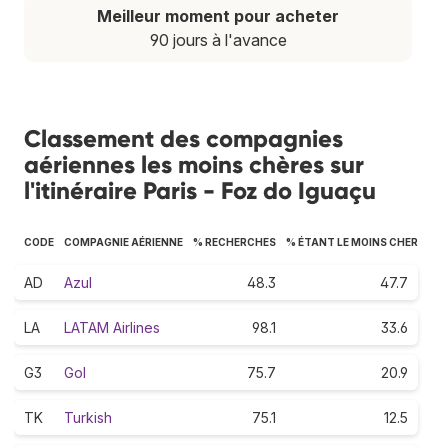
Meilleur moment pour acheter
90 jours à l'avance
Classement des compagnies
aériennes les moins chères sur
l'itinéraire Paris - Foz do Iguaçu
CODE
COMPAGNIE AÉRIENNE
% RECHERCHES
% ÉTANT LE MOINS CHER
AD
Azul
48.3
47.7
LA
LATAM Airlines
98.1
33.6
G3
Gol
75.7
20.9
TK
Turkish
75.1
12.5