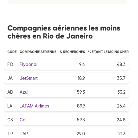
Compagnies aériennes les moins
chères en Rio de Janeiro
CODE
COMPAGNIE AÉRIENNE
% RECHERCHES
% ÉTANT LE MOINS CHER
FO
Flybondi
9.4
48.3
JA
JetSmart
18.9
35.7
AD
Azul
59.3
33.2
LA
LATAM Airlines
89.9
26.4
G3
Gol
59.3
24.8
TP
TAP
29.0
21.3