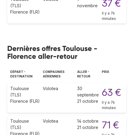
37 €
(TLS)
novembre
Florence (FLR)
il y a 76
minutes
Dernières offres Toulouse -
Florence aller-retour
DÉPART -
COMPAGNIES
ALLER -
PRIX
DESTINATION
AÉRIENNES
RETOUR
Toulouse
Volotea
30
63 €
(TLS)
septembre
Florence (FLR)
21 octobre
il y a 76
minutes
Toulouse
Volotea
14 octobre
71 €
(TLS)
21 octobre
Florence (FLR)
il y a 76