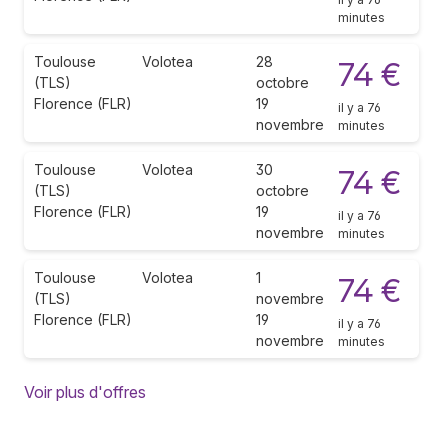
minutes
Toulouse
Volotea
28
74 €
(TLS)
octobre
Florence (FLR)
19
il y a 76
novembre
minutes
Toulouse
Volotea
30
74 €
(TLS)
octobre
Florence (FLR)
19
il y a 76
novembre
minutes
Toulouse
Volotea
1
74 €
(TLS)
novembre
Florence (FLR)
19
il y a 76
novembre
minutes
Voir plus d'offres