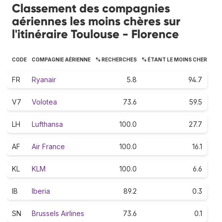
Classement des compagnies
aériennes les moins chères sur
l'itinéraire Toulouse - Florence
CODE
COMPAGNIE AÉRIENNE
% RECHERCHES
% ÉTANT LE MOINS CHER
FR
Ryanair
5.8
94.7
V7
Volotea
73.6
59.5
LH
Lufthansa
100.0
27.7
AF
Air France
100.0
16.1
KL
KLM
100.0
6.6
IB
Iberia
89.2
0.3
SN
Brussels Airlines
73.6
0.1