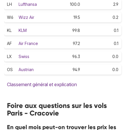
LH
Lufthansa
100.0
2.9
W6
Wizz Air
19.5
0.2
KL
KLM
99.8
0.1
AF
Air France
97.2
0.1
LX
Swiss
96.3
0.0
OS
Austrian
94.9
0.0
Classement général et explication
Foire aux questions sur les vols
Paris - Cracovie
En quel mois peut-on trouver les prix les