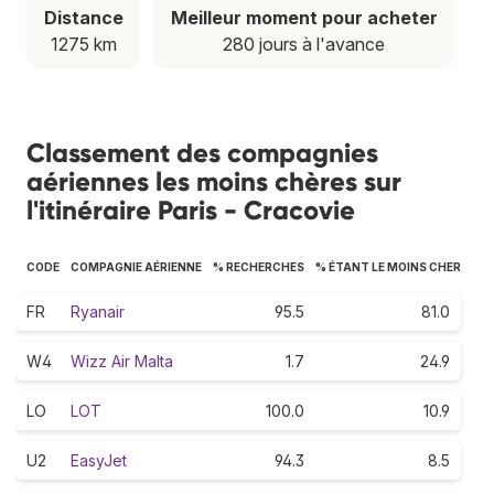
Distance
Meilleur moment pour acheter
1275 km
280 jours à l'avance
Classement des compagnies
aériennes les moins chères sur
l'itinéraire Paris - Cracovie
CODE
COMPAGNIE AÉRIENNE
% RECHERCHES
% ÉTANT LE MOINS CHER
FR
Ryanair
95.5
81.0
W4
Wizz Air Malta
1.7
24.9
LO
LOT
100.0
10.9
U2
EasyJet
94.3
8.5