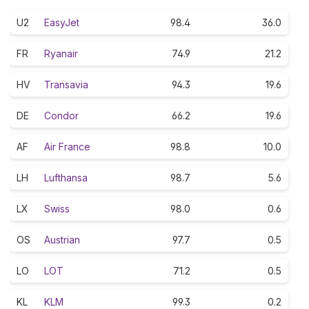
U2
EasyJet
98.4
36.0
FR
Ryanair
74.9
21.2
HV
Transavia
94.3
19.6
DE
Condor
66.2
19.6
AF
Air France
98.8
10.0
LH
Lufthansa
98.7
5.6
LX
Swiss
98.0
0.6
OS
Austrian
97.7
0.5
LO
LOT
71.2
0.5
KL
KLM
99.3
0.2