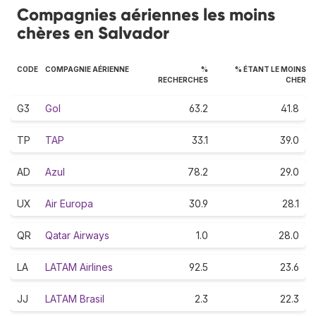
Compagnies aériennes les moins
chères en Salvador
CODE
COMPAGNIE AÉRIENNE
%
% ÉTANT LE MOINS
RECHERCHES
CHER
G3
Gol
63.2
41.8
TP
TAP
33.1
39.0
AD
Azul
78.2
29.0
UX
Air Europa
30.9
28.1
QR
Qatar Airways
1.0
28.0
LA
LATAM Airlines
92.5
23.6
JJ
LATAM Brasil
2.3
22.3