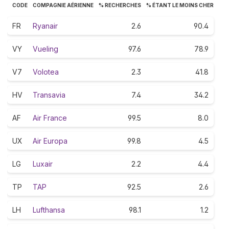
CODE
COMPAGNIE AÉRIENNE
% RECHERCHES
% ÉTANT LE MOINS CHER
FR
Ryanair
2.6
90.4
VY
Vueling
97.6
78.9
V7
Volotea
2.3
41.8
HV
Transavia
7.4
34.2
AF
Air France
99.5
8.0
UX
Air Europa
99.8
4.5
LG
Luxair
2.2
4.4
TP
TAP
92.5
2.6
LH
Lufthansa
98.1
1.2