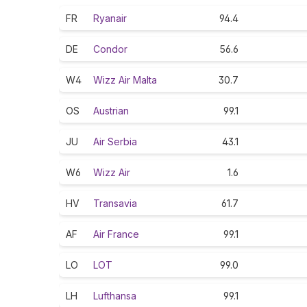
FR
Ryanair
94.4
DE
Condor
56.6
W4
Wizz Air Malta
30.7
OS
Austrian
99.1
JU
Air Serbia
43.1
W6
Wizz Air
1.6
HV
Transavia
61.7
AF
Air France
99.1
LO
LOT
99.0
LH
Lufthansa
99.1