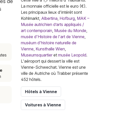
Cette ville a 1,7 millions d' habitants.
ces de
La monnaie officielle est le euro (€).
s
Les principaux lieux d'intérêt sont
Kohlmarkt,
Albertina
,
Hofburg
,
MAK –
Musée autrichien d’arts appliqués /
art contemporain
,
Musée du Monde
,
musée d'Histoire de l'art de Vienne
,
muséum d'histoire naturelle de
Vienne
,
Kunsthalle Wien
,
utes
Museumsquartier
et
musée Leopold
.
L'aéroport qui dessert la ville est
Vienne-Schwechat. Vienne est une
e
ville de Autriche où Trabber présente
m
452 hôtels.
Hôtels à Vienne
Voitures à Vienne